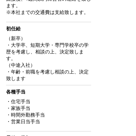
か「嫌い」で選ぶのではなく、自分
ます。
ご当地のオススメ飲食店、キャン
にとってどんな「得（徳）」をもた
※本社までの交通費は支給致します。
プ・アウトドアのポイントを見つけ
らすかで考えてみてください。「好
ることで気持ちもリフレッシュして
き」という感情は情そのものであ
働くことができるのは魅力です。

​初任給
り、自分にとって損をするものまで
（新卒）
手をかけてしまうことがあります。
やった分、しっかりと評価される。

・大学卒、短期大学・専門学校卒の学
目の前の仕事で得られる「得
広大な土地が広がる北海道は「畜
歴を考慮し、相談の上、決定致しま
（徳）」を常に意識することで本当
産・酪農」の本場。

す。
に必要なものが見えてくるはずで
規模拡大していく今がチャンス

（中途入社）
す。今後、新型コロナウィルス感染
やった分はしっかりと給料に反映さ
・年齢・前職を考慮し相談の上、決定
拡大の影響により、経済不況は避け
致します
れるので、これもエヌワイエスの魅
られない現状です。安心・安全な食
力ですね。今、在籍している営業全
料を創出する日本の農畜産業は、そ
​各種手当
員が5年程度で、肩書がつきキャリ
の煽りを受けるどころか今後ますま
アップを実現できているので評価面
・住宅手当
す需要が増え、成長する分野です。

でも満足しています。また、北海道
・家族手当
・時間外勤務手当
はその広大な土地から「畜産・酪
当社の社是の一つに、「緑豊かな地
・営業日当手当
農」で日本国内においてトップクラ
球（人類）の繁栄を未来永劫、継続
スの市場だと思います。トップクラ
出来る様に人、動植物、環境に優し