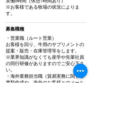
実働8時間（休憩1時間あり）
※お客様である牧場の状況によりま
す。
募集職種
・営業職（ルート営業）
お客様を回り、牛用のサプリメントの
提案・販売・在庫管理等をします。
※業界知識がなくても座学や先輩社員
の同行研修がありますのでご安心下さ
い。
・海外業務担当職（貿易実務に関する
書類作成や、海外のお客様とのメール
のやりとり、商品の開発など）
​勤務地
営業職：北海道内の3エリアを予定して
おります。
・釧路エリア