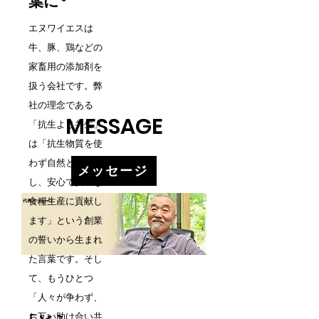
葉に
エヌワイエスは
牛、豚、鶏などの
家畜用の添加剤を
扱う会社です。弊
社の理念である
​MESSAGE
「抗生より共生」
は「抗生物質を使
わず自然と共生
メッセージ
し、安心で安全な
食糧生産に貢献し
​代表メッセージ
ます」という創業
の誓いから生まれ
た言葉です。そし
て、もうひとつ
「人々が争わず、
お互い助け合い共