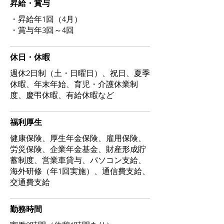
スの市場で今後、会社の規模拡大を
​昇給・賞与
い安全な食料生産に貢献する」とい
考えている今、自身のキャリアアッ
・昇給年1回（4月）
う言葉があります。企業理念である
プを実現するチャンスだと思いま
・賞与年3回～4回
「抗生より共生」を裏付けるこの言
す。

葉は、今の世界において最も重要視
先進地への海外研修、語学習得や輸
休日・休暇
すべき課題です。

入実務を学べる機会もあるので、自
ぜひ、我々の力で農業大国日本を実
週休2日制（土・日曜日）、祝日、夏季
身が得たいスキルを獲得し、更なる
現し、世界に貢献する喜びを分かち
休暇、年末年始、育児・介護休業制
キャリアアップを目指せる環境があ
合いましょう。ご愛顧に賜り、常に
度、慶弔休暇、有給休暇など
ると思います。
感謝の心を忘れず、会社を発展さ
せ、報恩（社会）に報えるよう精進
福利厚生
して参ります。みなさまだけではな
健康保険、厚生年金保険、雇用保険、
く、そのご家族の方、そしてお客様
労災保険、企業年金基金、財産形成貯
のみなさまと「共生」し、社会への
蓄制度、営業車貸与、パソコン支給、
貢献を果たして参ります。

海外研修（年1回実施）、通信費支給、
最後になりますが、本インタビュー
交通費支給
を最後までお読み頂きましたみなさ
まへ感謝、御礼申し上げます。
勤務時間