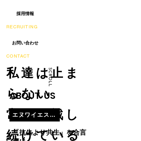
採用情報
RECRUITING
お問い合わせ
CONTACT
私達は止ま
らない
ABOUT US
常に挑戦し
エヌワイエスを知る
続けている
「抗生より共生」を合言