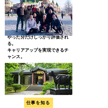
ルートセールス 森崎洋史
会社概要
に優秀な人材が集中するのは自然の
​代表取締役 中川良成
流れと言えます。

しかし、農業は一次産業ではなく、
二次産業と考える当社は、農業こそ
が日本の経済を活性化する起爆剤に
なると考えます。なぜなら、日本は
​やった分だけしっかり評価され
世界一安全かつ、高品質な食料を創
ることに長けているからです。

る。
ではなぜ、農業は斜陽産業と呼ばれ
キャリアアップを実現できるチ
るのでしょう。それは、日本に根付
ャンス。
く農家という個々の生産体制が大き
​2006年1月入社 営業部道東支店
な理由です。「安全」「安心」がさ
営業統括
WO
まざまな分野で最も重要視されるこ
​岩手県立盛岡農業高校生物工学部卒
RK​
とが予想されるこれからの時代。農
業を企業が事業として展開すること
環境に優しい商材を取り扱い、畜産
で大規模生産が可能となり、日本の
業という1つの業界、

農畜産物が国際市場において高く評
そしてお客様へ貢献している実感

価されることが予想されます。いわ
仕事を知る
ば、日本は農業大国として確固たる