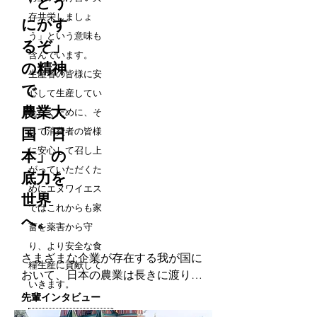
「どう
存共栄しましょ
にかす
う」という意味も
るぞ」
含んでいます。
の精神
生産者の皆様に安
で
心して生産してい
農業大
ただくために、そ
国「日
して消費者の皆様
に安心して召し上
本」の
がっていただくた
底力を
めにエヌワイエス
世界
ではこれからも家
へ。
畜を薬害から守
り、より安全な食
さまざまな企業が存在する我が国に
糧生産に貢献して
おいて、日本の農業は長きに渡り斜
いきます。
陽産業と言われてきました。そのた
​先輩インタビュー
め、IT産業をはじめとする成長産業