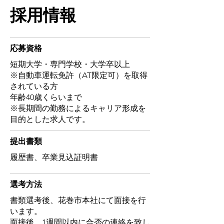
販売価格が当社よりも高くなりま
そして、北海道だからこそ楽しみな
​採用情報
す。それに対し岩手県花巻市にある
がら実現できる、新しい働き方

当社は、給与は労働の対価であるべ
きという考えのもと、固定費をなる
「オフィス」に出社して仕事を行う
​応募資格
べくかけず、利益を社員に還元する
のが一般的。でも、エヌワイエスで
ことを大切にしています。それはお
短期大学・専門学校・大学卒以上
はオフィスは「自宅」。デスクワー
客様に対しても同じこと。他社より
※自動車運転免許（AT限定可）を取得
クを行うためのPCはもちろん会社支
されている方
一円でも安く商品をお届けすること
給です。「常に誰かがいて管理され
年齢40歳くらいまで
をモットーとしています。つまり、
ている」という環境ではないため、
※長期間の勤務によるキャリア形成を
もはやネームバリューやステイタス
精神的にはラクな側面があります
目的とした求人です。
で企業を選ぶことは時代錯誤と言え
ね。また、効率を考えてスケジュー
るのではないでしょうか。

ル組みを行い、管理するのも自分次
​提出書類
第。朝、子供を保育園に送ってから
​履歴書、卒業見込証明書
しかし、「どうにかなるだろう」と
お客様を訪問するという働き方もエ
いう考えでは決して利益を生むこと
ヌワイエスだから実現できていま
はできません。「どうにかする
​選考方法
す。

ぞ」。この精神こそが働くことの醍
また、北海道ならではの働き方です
書類選考後、花巻市本社にて面接を行
醐味であり、自身の存在意義につな
が、広大な土地なので、移動中や仕
います。
がるのです。また、仕事を「好き」
事の合間に綺麗な景色を眺めたり、
面接後、1週間以内に合否の連絡を致し